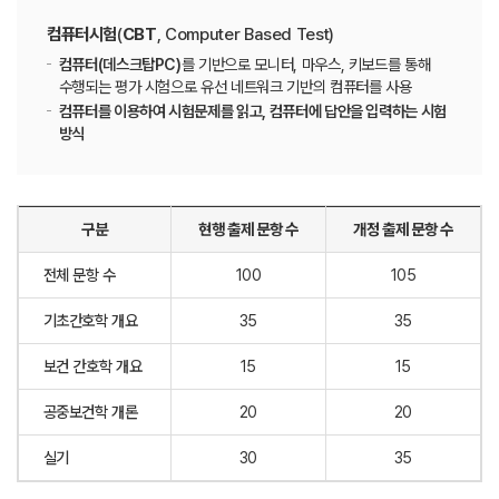
컴퓨터시험
(
CBT
, Computer Based Test)
컴퓨터(데스크탑PC)
를 기반으로 모니터, 마우스, 키보드를 통해
수행되는 평가 시험으로 유선 네트워크 기반의 컴퓨터를 사용
컴퓨터를 이용하여 시험문제를 읽고, 컴퓨터에 답안을 입력하는 시험
방식
구분
현행 출제 문항 수
개정 출제 문항 수
전체 문항 수
100
105
기초간호학 개요
35
35
보건 간호학 개요
15
15
공중보건학 개론
20
20
실기
30
35