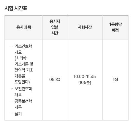
시험 시간표
응시자
1문항당
응시 과목
입실
시험시간
배점
시간
기초간호학
개요
(치의학
기초개론 및
한의학 기초
개론을
10:00~11:45
09:30
1점
포함한다)
(105분)
보건간호학
개요
공중보건학
개론
실기